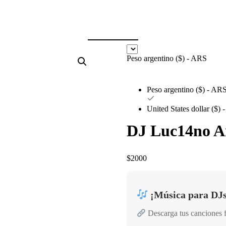
Peso argentino ($) - ARS
Peso argentino ($) - AR
United States dollar ($)
DJ Luc14no An
$
2000
¡Música para DJs
Descarga tus canciones 