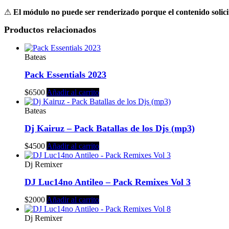
⚠
El módulo no puede ser renderizado porque el contenido solicit
Productos relacionados
Bateas
Pack Essentials 2023
$
6500
Añadir al carrito
Bateas
Dj Kairuz – Pack Batallas de los Djs (mp3)
$
4500
Añadir al carrito
Dj Remixer
DJ Luc14no Antileo – Pack Remixes Vol 3
$
2000
Añadir al carrito
Dj Remixer