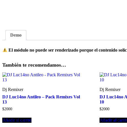
Demo
El módulo no puede ser renderizado porque el contenido solici
También te recomendamos…
Dj Remixer
Dj Remixer
DJ Luc14no Antileo – Pack Remixes Vol
DJ Luc14no An
13
10
$
2000
$
2000
Añadir al carrito
Añadir al carri