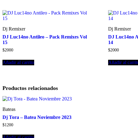
Dj Remixer
Dj Remixer
DJ Luc14no Antileo – Pack Remixes Vol
DJ Luc14no An
15
14
$
2000
$
2000
Añadir al carrito
Añadir al carri
Productos relacionados
Bateas
Dj Tora – Batea Noviembre 2023
$
1200
Añadir al carrito