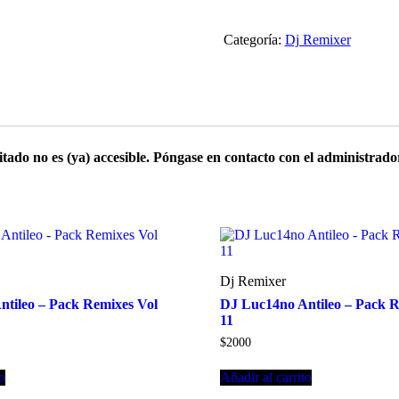
Categoría:
Dj Remixer
tado no es (ya) accesible. Póngase en contacto con el administrado
Dj Remixer
tileo – Pack Remixes Vol
DJ Luc14no Antileo – Pack R
11
$
2000
to
Añadir al carrito