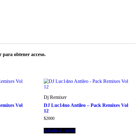
r para obtener acceso.
Dj Remixer
emixes Vol
DJ Luc14no Antileo – Pack Remixes Vol
12
$
2000
Añadir al carrito