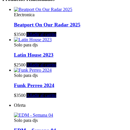
Electronica
Beatport On Our Radar 2025
$
3500
Añadir al carrito
Solo para djs
Latin House 2023
$
2500
Añadir al carrito
Solo para djs
Funk Perreo 2024
$
3500
Añadir al carrito
Oferta
Solo para djs