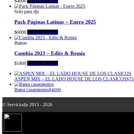
$
4000
Añadir al carrito
Solo para djs
Pack Páginas Latinas – Enero 2025
$
6000
Añadir al carrito
Bateas
Cumbia 2023 – Edits & Remix
$
1800
Añadir al carrito
ASPEN MIX – EL LADO HOUSE DE LOS CLASICOS
$
75
Batea casamientos
$
4000
© Serviciodjs 2013 - 2026