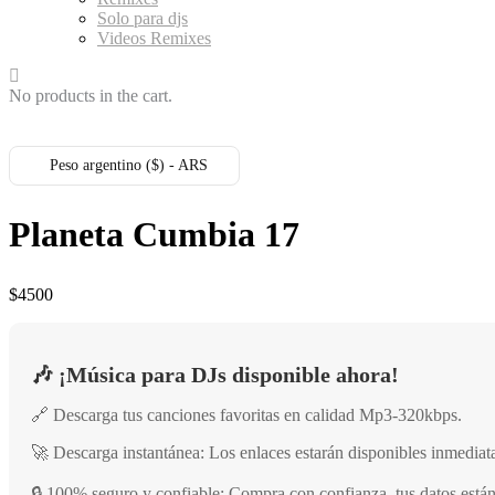
Solo para djs
Videos Remixes
No products in the cart.
Peso argentino ($) - ARS
Planeta Cumbia 17
$
4500
🎶 ¡Música para DJs disponible ahora!
🔗 Descarga tus canciones favoritas en calidad Mp3-320kbps.
🚀 Descarga instantánea: Los enlaces estarán disponibles inmedia
🔒 100% seguro y confiable: Compra con confianza, tus datos están