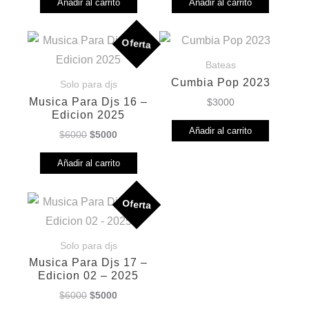
Añadir al carrito
Añadir al carrito
Oferta
Bateas
Cumbia Pop 2023
Solo para djs
Musica Para Djs 16 –
$
3000
Edicion 2025
Añadir al carrito
El
El
$
6000
$
5000
precio
precio
Añadir al carrito
original
actual
era:
es:
$6000.
$5000.
Oferta
Solo para djs
Musica Para Djs 17 –
Edicion 02 – 2025
El
El
$
6000
$
5000