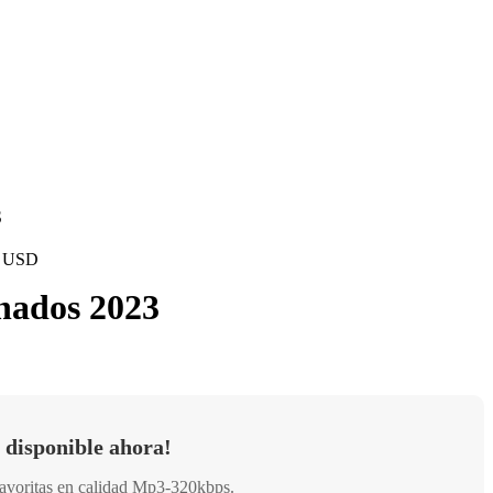
S
 - USD
hados 2023
 disponible ahora!
favoritas en calidad Mp3-320kbps.