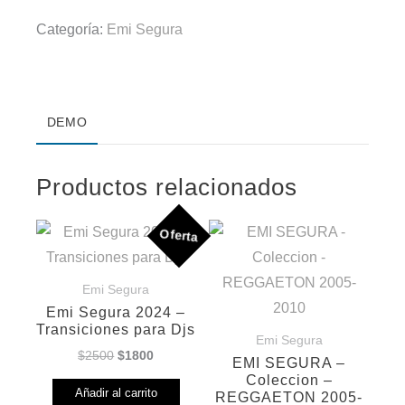
Categoría:
Emi Segura
DEMO
Productos relacionados
Oferta
Emi Segura
Emi Segura 2024 –
Transiciones para Djs
Emi Segura
El
El
$
2500
$
1800
EMI SEGURA –
precio
precio
Coleccion –
Añadir al carrito
REGGAETON 2005-
original
actual