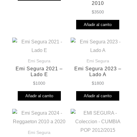
2010
era:
es:
$
3500
$2500.
$1800.
Añadir al carrito
Emi Segura
Emi Segura
Emi Segura 2021 –
Emi Segura 2023 –
Lado E
Lado A
$
1000
$
1800
Añadir al carrito
Añadir al carrito
Emi Segura