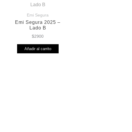
Emi Segura
Emi Segura 2025 –
Lado B
$
2900
Añadir al carrito
ASPEN MIX – EL LADO HOUSE DE
LOS CLASICOS
$
7500
Batea casamientos
$
4000