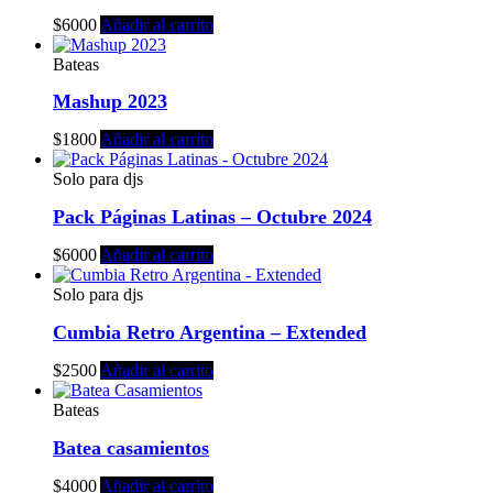
$
6000
Añadir al carrito
Bateas
Mashup 2023
$
1800
Añadir al carrito
Solo para djs
Pack Páginas Latinas – Octubre 2024
$
6000
Añadir al carrito
Solo para djs
Cumbia Retro Argentina – Extended
$
2500
Añadir al carrito
Bateas
Batea casamientos
$
4000
Añadir al carrito