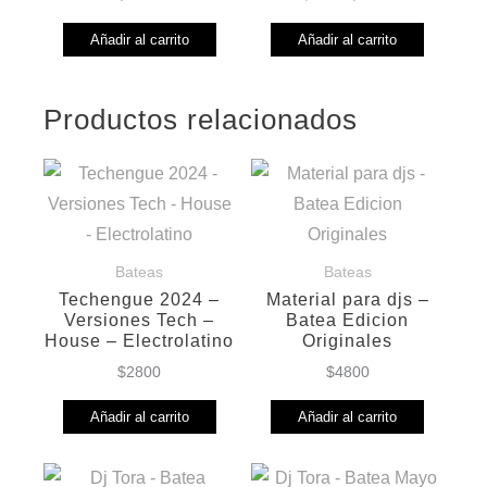
precio
precio
Añadir al carrito
Añadir al carrito
original
actual
era:
es:
$5000.
$4500.
Productos relacionados
Bateas
Bateas
Techengue 2024 –
Material para djs –
Versiones Tech –
Batea Edicion
House – Electrolatino
Originales
$
2800
$
4800
Añadir al carrito
Añadir al carrito