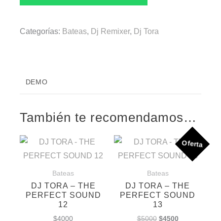
Categorías:
Bateas
,
Dj Remixer
,
Dj Tora
DEMO
También te recomendamos…
Oferta
Bateas
Bateas
DJ TORA – THE
DJ TORA – THE
PERFECT SOUND
PERFECT SOUND
12
13
El
El
$
4000
$
5000
$
4500