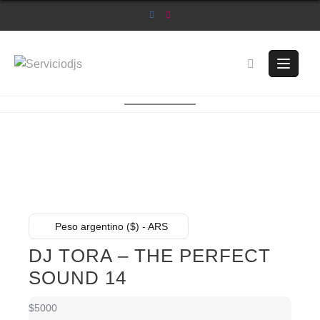
Saltar
al
contenido
Peso argentino ($) - ARS
DJ TORA – THE PERFECT
SOUND 14
$
5000