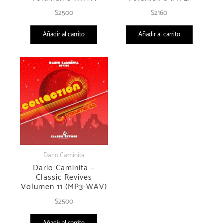
Dario Caminita
Dario Caminita
Dario Caminita –
Dario Caminita –
Classic Revives
Classic Revives
Volumen 7 (WAV)
Volumen 10 (MP3 –
WAV)
$
2500
$
2500
Añadir al carrito
Añadir al carrito