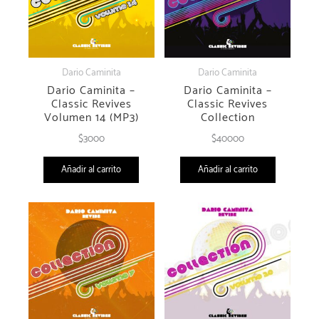
Bee Gees - Tragedy (Dario Caminita
Revibe)
Dan Hartman - Relight My Fire
(Dario Caminita Revibe)
Lionel Richie - All Night Long (Dario
Caminita Revibe)
Madonna - Open Your Heart (Dario
Caminita Revibe)
Nightcrawlers - Push The Feeling
On (Dario Caminita Revibe)
Nik Kershaw - Wouldnt It Be Good
(Dario Caminita Revibe)
Olivia Newton-John - Magic (Dario
Caminita Revibe)
Scatman John - Scatman (Dario
Caminita Revibe)