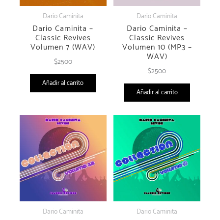
Supertramp - The Logical Song
(Dario Caminita Revibe)
The Cardigans - Lovefool (Dario
Caminita Revibe)
The Cars - Drive (Dario Caminita
Revibe)
Tina Charles - I Love To Love (Dario
Caminita Revibe)
Yazoo - Dont Go (Dario Caminita
Revibe)
Productos relacionados