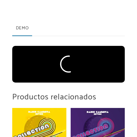
DEMO
Reproductor
Alphaville - Big In Japan (Dario Caminita Revibe)
de
audio
00:00
/
00:00
10
30
Alphaville - Big In Japan (Dario
Caminita Revibe)
Bananarama - Venus (Dario
Caminita Revibe)
Bee Gees - More Than A Woman
(Dario Caminita Revibe)