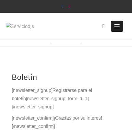
Saltar
al
contenido
Boletín
[newsletter_signup]Registrarse para el
boletín[newsletter_signup_form id=1]
[/newsletter_signup]
[newsletter_confirm]¡Gracias por su interes!
[/newsletter_confirm]