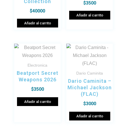
Collection
$
3500
$
40000
Añadir al carrito
Añadir al carrito
Electronica
Beatport Secret
Dario Caminita
Weapons 2026
Dario Caminita –
Michael Jackson
$
3500
(FLAC)
Añadir al carrito
$
3000
Añadir al carrito