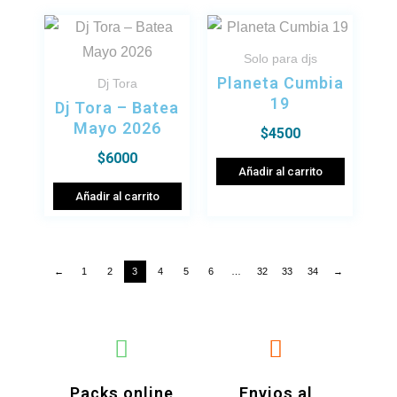
Solo para djs
Planeta Cumbia
Dj Tora
19
Dj Tora – Batea
Mayo 2026
$
4500
$
6000
Añadir al carrito
Añadir al carrito
←
1
2
3
4
5
6
…
32
33
34
→
Packs online
Envios al